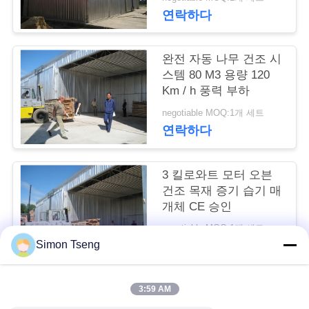
연락하다
연
락
완전 자동 나무 건조 시
스템 80 M3 용량 120
주
Km / h 풍력 부하
세
negotiable MOQ:1개 세트
연락하다
요
3 킬로와트 모터 오븐
뉴
건조 목재 증기 습기 매
개체 CE 승인
스
negotiable MOQ:1개 세트
Simon Tseng
연락하다
경
우
3:59 AM
모든