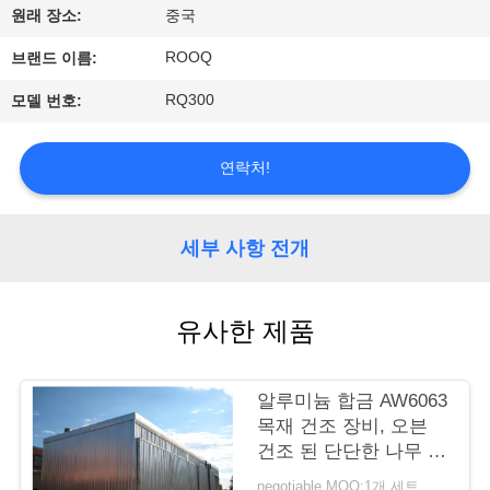
하
원래 장소:
중국
여
ROOQ
브랜드 이름:
RQ300
모델 번호:
공
장
연락처!
여
행
세부 사항 전개
품
유사한 제품
질
알루미늄 합금 AW6063
관
목재 건조 장비, 오븐
건조 된 단단한 나무 /
리
부드러운 나무
negotiable MOQ:1개 세트