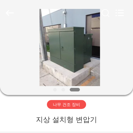
-
2026
Hangzhou
Tech
Drying
Equipment
Co.,
Ltd..
집
All
Rights
Reserved.
제
품
우
리
나무 건조 장비
에
지상 설치형 변압기
대