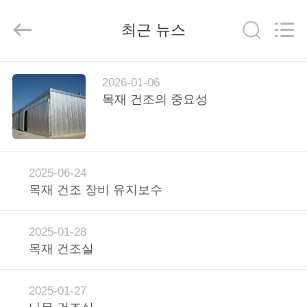
-
2026
Hangzhou
최근 뉴스
Tech
Drying
Equipment
Co.,
Ltd..
집
All
2026-01-06
Rights
Reserved.
목재 건조의 중요성
제
품
2025-06-24
목재 건조 장비 유지보수
우
리
2025-01-28
에
목재 건조실
대
2025-01-27