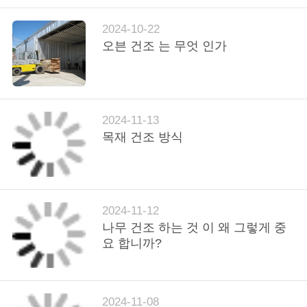
연
2024-10-22
오븐 건조 는 무엇 인가
락
주
세
2024-11-13
요
목재 건조 방식
뉴
스
2024-11-12
나무 건조 하는 것 이 왜 그렇게 중
요 합니까?
경
우
2024-11-08