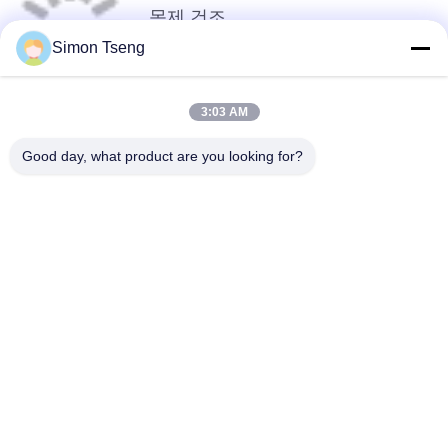
목제 건조
사
Simon Tseng
이
3:03 AM
트
No more things
맵
Good day, what product are you looking for?
모든
PRIVACY
POLICY
나무 건조 장비
나무 건조실
목재 건조실
목재 처리 장비
오븐 구성 요소
바이오매스 목화기
나무 건조기
목재 건조 화로