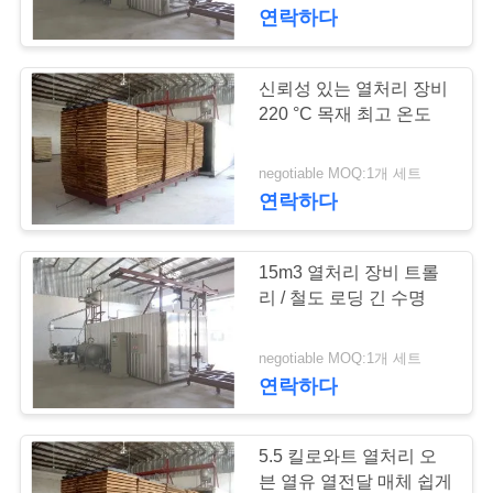
하
연락하다
여
신뢰성 있는 열처리 장비
22
공
220 °C 목재 최고 온도
목재 건조실
장
negotiable MOQ:1개 세트
연락하다
여
행
15m3 열처리 장비 트롤
리 / 철도 로딩 긴 수명
품
8
negotiable MOQ:1개 세트
질
연락하다
목재 처리 장비
관
리
5.5 킬로와트 열처리 오
븐 열유 열전달 매체 쉽게