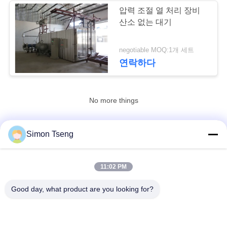
압력 조절 열 처리 장비
사
산소 없는 대기
3
이
negotiable MOQ:1개 세트
나무 건조기
트
연락하다
맵
No more things
PRIVACY
POLICY
5
Simon Tseng
연락처!
목재 건조 화로
11:02 PM
모든
Good day, what product are you looking for?
나무 건조 장비
나무 건조실