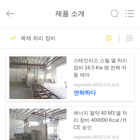
-
2026
Hangzhou
제품 소개
Tech
Drying
Equipment
Co.,
Ltd..
집
48
All
Rights
목재 처리 장비
Reserved.
나무 건조 장비
제
스테인리스 스틸 열 처리
품
장비 16.5 Kw 팬 전력 자
동 제어
negotiable MOQ:1개 세트
우
연락하다
27
리
에
에너지 절약 40 M3 열 처
나무 건조실
리 장비 400000 Kcal / H
대
CE 승인
negotiable MOQ:1개 세트