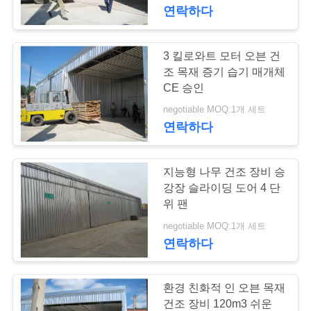
하
연락하다
여
3 킬로와트 모터 오븐 건
22
공
조 목재 증기 습기 매개체
CE 승인
목재 건조실
장
negotiable MOQ:1개 세트
연락하다
여
행
지능형 나무 건조 장비 승
강장 슬라이딩 도어 4 단
품
위 팬
8
negotiable MOQ:1개 세트
질
연락하다
목재 처리 장비
관
리
환경 친화적 인 오븐 목재
건조 장비 120m3 쉬운