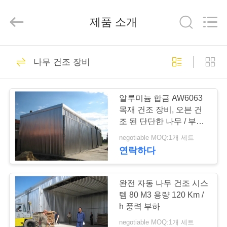
-
2026
Hangzhou
제품 소개
Tech
Drying
Equipment
Co.,
Ltd..
집
48
All
Rights
나무 건조 장비
Reserved.
나무 건조 장비
제
알루미늄 합금 AW6063
품
목재 건조 장비, 오븐 건
조 된 단단한 나무 / 부드
러운 나무
negotiable MOQ:1개 세트
우
연락하다
27
리
에
완전 자동 나무 건조 시스
나무 건조실
템 80 M3 용량 120 Km /
대
h 풍력 부하
negotiable MOQ:1개 세트