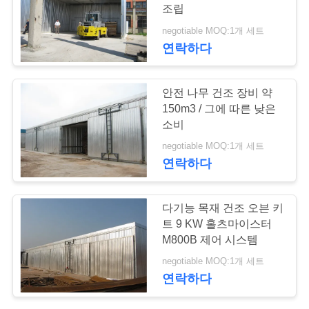
조립
연
negotiable MOQ:1개 세트
6
연락하다
락
주
오븐 구성 요소
안전 나무 건조 장비 약
세
150m3 / 그에 따른 낮은
소비
요
negotiable MOQ:1개 세트
연락하다
뉴
9
다기능 목재 건조 오븐 키
스
트 9 KW 홀츠마이스터
바이오매스 목화기
M800B 제어 시스템
경
negotiable MOQ:1개 세트
연락하다
우