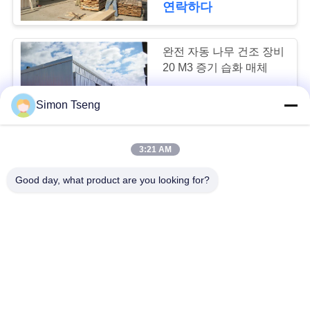
연락하다
2
완전 자동 나무 건조 장비
목제 건조 화로
20 M3 증기 습화 매체
Simon Tseng
negotiable MOQ:1개 세트
연락하다
3:21 AM
100m3 목재 건조실
5
Good day, what product are you looking for?
4550mm 문 높이 높은 용
량
목재 건조 오븐
negotiable MOQ:1개 세트
연락하다
견고한 로그 건조 오븐 알
루미늄 합금 베어링 구조