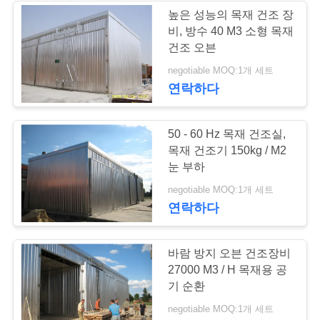
높은 성능의 목재 건조 장
사
비, 방수 40 M3 소형 목재
3
건조 오븐
이
negotiable MOQ:1개 세트
나무 건조기
트
연락하다
맵
50 - 60 Hz 목재 건조실,
목재 건조기 150kg / M2
PRIVACY
눈 부하
POLICY
5
negotiable MOQ:1개 세트
연락하다
목재 건조 화로
바람 방지 오븐 건조장비
27000 M3 / H 목재용 공
기 순환
negotiable MOQ:1개 세트