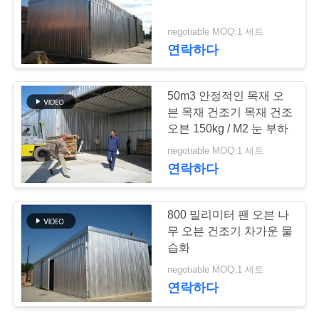
연
negotiable MOQ:1 세트
6
연락하다
락
주
오븐 구성 요소
50m3 안정적인 목재 오
세
븐 목재 건조기 목재 건조
오븐 150kg / M2 눈 부하
요
negotiable MOQ:1 세트
연락하다
뉴
9
800 밀리미터 팬 오븐 나
스
무 오븐 건조기 차가운 물
바이오매스 목화기
습화
경
negotiable MOQ:1 세트
연락하다
우