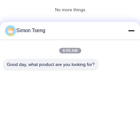
No more things
사
3
이
Simon Tseng
연락처!
나무 건조기
트
맵
6:55 AM
모든
Good day, what product are you looking for?
PRIVACY
나무 건조 장비
나무 건조실
POLICY
5
목재 건조실
목재 처리 장비
목재 건조 화로
오븐 구성 요소
바이오매스 목화기
나무 건조기
목재 건조 화로