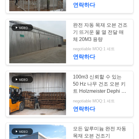
하
연락하다
여
완전 자동 목재 오븐 건조
22
공
기 뜨거운 물 열 전달 매
체 20M3 용량
목재 건조실
장
negotiable MOQ:1 세트
연락하다
여
행
100m3 신뢰할 수 있는
50 Hz 나무 건조 오븐 키
품
트 Holzmeister Dephi /
8
LiTouch 제어 시스템
negotiable MOQ:1 세트
질
연락하다
목재 처리 장비
관
리
모든 알루미늄 완전 자동
목재 오븐 건조기