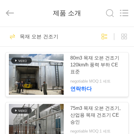
-
2026
Hangzhou
제품 소개
Tech
Drying
Equipment
Co.,
Ltd..
집
48
All
Rights
목재 오븐 건조기
Reserved.
나무 건조 장비
제
80m3 목재 오븐 건조기
품
120km/h 풍력 부하 CE
표준
negotiable MOQ:1 세트
우
연락하다
27
리
에
75m3 목재 오븐 건조기,
나무 건조실
산업용 목재 건조기 CE
대
승인
negotiable MOQ:1 세트