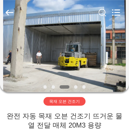
-
2026
Hangzhou
Tech
Drying
Equipment
Co.,
Ltd..
집
All
Rights
Reserved.
제
품
우
리
목재 오븐 건조기
에
완전 자동 목재 오븐 건조기 뜨거운 물
대
열 전달 매체 20M3 용량