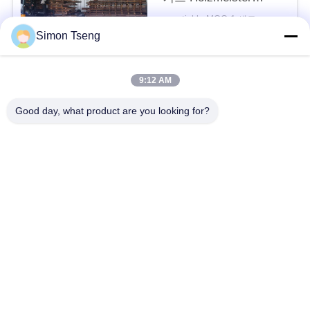
Dephi / LiTouch 제어 시
negotiable MOQ:1 세트
사
스템
Simon Tseng
연락하다
이
트
9:12 AM
모든
맵
Good day, what product are you looking for?
나무 건조 장비
나무 건조실
PRIVACY
POLICY
목재 건조실
목재 처리 장비
오븐 구성 요소
바이오매스 목화기
나무 건조기
목재 건조 화로