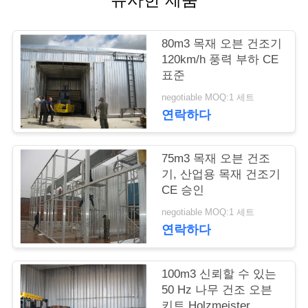
연
80m3 목재 오븐 건조기
락
120km/h 풍력 부하 CE
표준
주
negotiable MOQ:1 세트
세
연락하다
요
75m3 목재 오븐 건조
기, 산업용 목재 건조기
뉴
CE 승인
스
negotiable MOQ:1 세트
연락하다
경
100m3 신뢰할 수 있는
우
50 Hz 나무 건조 오븐
키트 Holzmeister