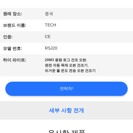
하
여
원래 장소:
중국
TECH
브랜드 이름:
공
CE
인증:
장
RSJ20
모델 번호:
여
,
하이 라이트:
20M3 용량 로그 건조 오븐
,
완전 자동 목재 오븐 건조기
행
뜨거운 물 온도 전송 오븐 건조기
품
연락처!
질
세부 사항 전개
관
리
유사한 제품