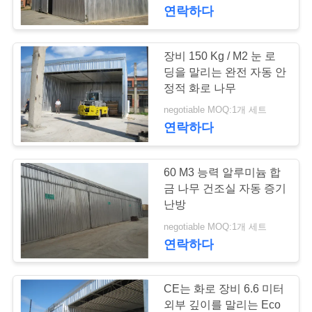
하
연락하다
여
장비 150 Kg / M2 눈 로
22
공
딩을 말리는 완전 자동 안
정적 화로 나무
목재 건조실
장
negotiable MOQ:1개 세트
연락하다
여
행
60 M3 능력 알루미늄 합
금 나무 건조실 자동 증기
품
난방
8
negotiable MOQ:1개 세트
질
연락하다
목재 처리 장비
관
리
CE는 화로 장비 6.6 미터
외부 깊이를 말리는 Eco