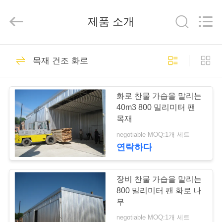
-
2026
Hangzhou
제품 소개
Tech
Drying
Equipment
Co.,
Ltd..
집
48
All
Rights
목재 건조 화로
Reserved.
나무 건조 장비
제
화로 찬물 가습을 말리는
품
40m3 800 밀리미터 팬
목재
negotiable MOQ:1개 세트
우
연락하다
27
리
에
장비 찬물 가습을 말리는
나무 건조실
800 밀리미터 팬 화로 나
대
무
negotiable MOQ:1개 세트