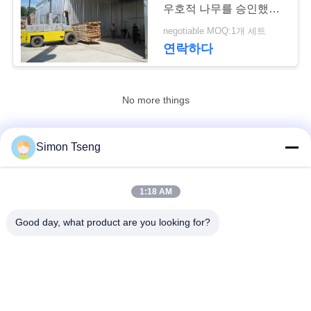
우호적 나무를 승인했습
연
니다
negotiable MOQ:1개 세트
6
연락하다
락
주
오븐 구성 요소
No more things
세
요
Simon Tseng
연락처!
뉴
1:18 AM
9
모든
스
Good day, what product are you looking for?
바이오매스 목화기
나무 건조 장비
나무 건조실
경
우
목재 건조실
목재 처리 장비