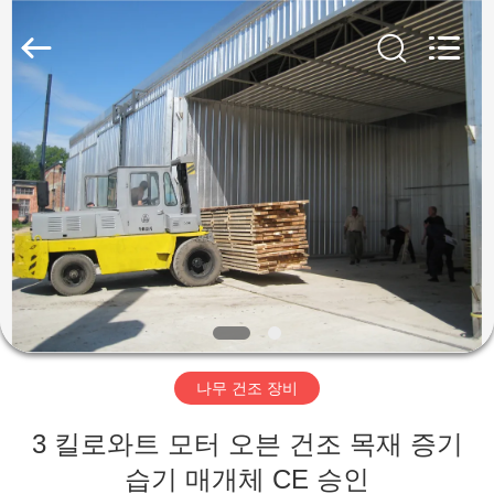
-
2026
Hangzhou
Tech
Drying
Equipment
Co.,
Ltd..
집
All
Rights
Reserved.
제
품
우
리
나무 건조 장비
에
3 킬로와트 모터 오븐 건조 목재 증기
대
습기 매개체 CE 승인