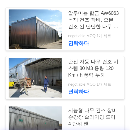
연
알루미늄 합금 AW6063
목재 건조 장비, 오븐
락
건조 된 단단한 나무 /
부드러운 나무
주
negotiable MOQ:1개 세트
연락하다
세
요
완전 자동 나무 건조 시
스템 80 M3 용량 120
Km / h 풍력 부하
뉴
negotiable MOQ:1개 세트
스
연락하다
경
지능형 나무 건조 장비
승강장 슬라이딩 도어
우
4 단위 팬