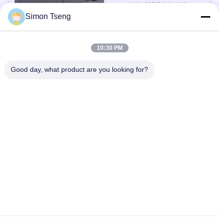
negotiable MOQ:1개 세트
Simon Tseng
연락하다
사
이
10:30 PM
모든
트
Good day, what product are you looking for?
맵
나무 건조 장비
나무 건조실
PRIVACY
목재 건조실
목재 처리 장비
POLICY
오븐 구성 요소
바이오매스 목화기
나무 건조기
목재 건조 화로