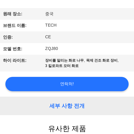
하
여
원래 장소:
중국
TECH
브랜드 이름:
공
CE
인증:
장
ZQJ80
모델 번호:
여
,
,
하이 라이트:
장비를 말리는 화로 나무
목제 건조 화로 장비
3 킬로와트 모터 화로
행
연락처!
품
질
세부 사항 전개
관
리
유사한 제품