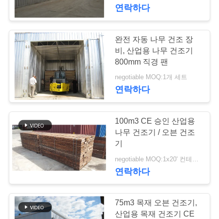
하
연락하다
여
완전 자동 나무 건조 장
공
비, 산업용 나무 건조기
800mm 직경 팬
장
negotiable MOQ:1개 세트
연락하다
여
행
100m3 CE 승인 산업용
나무 건조기 / 오븐 건조
품
기
negotiable MOQ:1x20' 컨테이너
질
연락하다
관
리
75m3 목재 오븐 건조기,
산업용 목재 건조기 CE