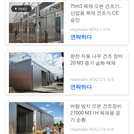
75m3 목재 오븐 건조기,
사
산업용 목재 건조기 CE
승인
이
negotiable MOQ:1 세트
트
연락하다
맵
완전 자동 나무 건조 장비
20 M3 증기 습화 매체
PRIVACY
POLICY
negotiable MOQ:1개 세트
연락하다
바람 방지 오븐 건조장비
27000 M3 / H 목재용 공
기 순환
negotiable MOQ:1개 세트