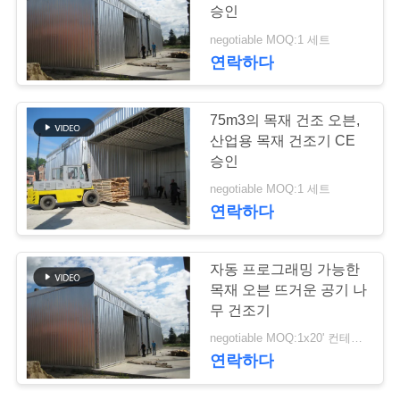
승인
연
negotiable MOQ:1 세트
연락하다
락
주
75m3의 목재 건조 오븐,
세
산업용 목재 건조기 CE
승인
요
negotiable MOQ:1 세트
연락하다
뉴
자동 프로그래밍 가능한
스
목재 오븐 뜨거운 공기 나
무 건조기
경
negotiable MOQ:1x20' 컨테이너
연락하다
우