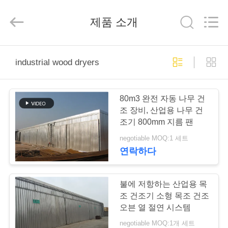
-
2025
Hangzhou
제품 소개
Tech
Drying
Equipment
Co.,
Ltd..
집
All
Rights
industrial wood dryers
Reserved.
제
80m3 완전 자동 나무 건
품
조 장비, 산업용 나무 건
조기 800mm 지름 팬
negotiable MOQ:1 세트
우
연락하다
리
에
불에 저항하는 산업용 목
조 건조기 소형 목조 건조
대
오븐 열 절연 시스템
negotiable MOQ:1개 세트