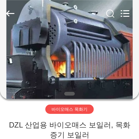
-
2026
Hangzhou
Tech
Drying
Equipment
Co.,
Ltd..
집
All
Rights
Reserved.
제
품
우
리
바이오매스 목화기
에
DZL 산업용 바이오매스 보일러, 목화
대
증기 보일러