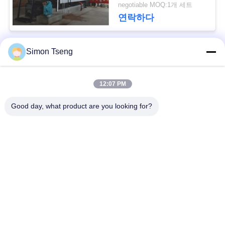
negotiable MOQ:1개 세트
연락하다
사
이
Simon Tseng
모든
트
맵
12:07 PM
나무 건조 장비
나무 건조실
Good day, what product are you looking for?
PRIVACY
목재 건조실
목재 처리 장비
POLICY
오븐 구성 요소
바이오매스 목화기
나무 건조기
목재 건조 화로