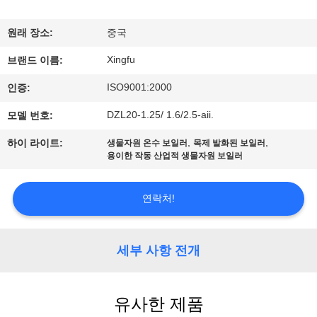
하
여
원래 장소:
중국
Xingfu
브랜드 이름:
공
ISO9001:2000
인증:
장
DZL20-1.25/ 1.6/2.5-aii.
모델 번호:
여
,
,
하이 라이트:
생물자원 온수 보일러
목제 발화된 보일러
용이한 작동 산업적 생물자원 보일러
행
연락처!
품
질
세부 사항 전개
관
리
유사한 제품