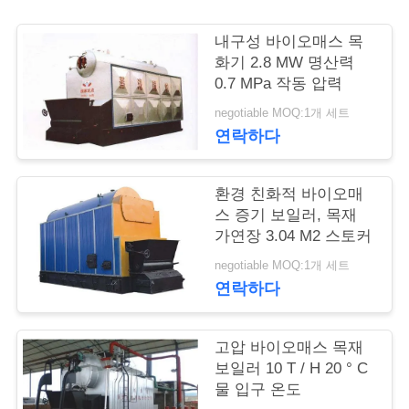
연
내구성 바이오매스 목
화기 2.8 MW 명산력
락
0.7 MPa 작동 압력
주
negotiable MOQ:1개 세트
연락하다
세
요
환경 친화적 바이오매
스 증기 보일러, 목재
가연장 3.04 M2 스토커
뉴
negotiable MOQ:1개 세트
스
연락하다
경
고압 바이오매스 목재
보일러 10 T / H 20 ° C
우
물 입구 온도