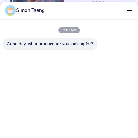
negotiable MOQ:1개 세트
Simon Tseng
연락하다
사
이
7:15 AM
모든
트
Good day, what product are you looking for?
맵
나무 건조 장비
나무 건조실
PRIVACY
목재 건조실
목재 처리 장비
POLICY
오븐 구성 요소
바이오매스 목화기
나무 건조기
목재 건조 화로