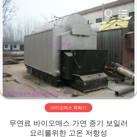
-
2026
Hangzhou
Tech
Drying
Equipment
Co.,
Ltd..
집
All
Rights
Reserved.
제
품
우
리
바이오매스 목화기
에
무연료 바이오매스 가연 증기 보일러
대
요리를위한 고온 저항성