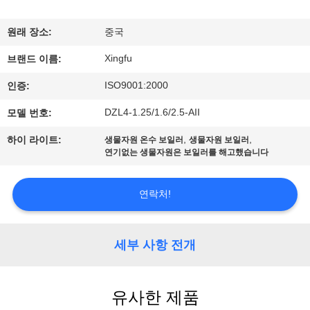
하
여
원래 장소:
중국
Xingfu
브랜드 이름:
공
ISO9001:2000
인증:
장
DZL4-1.25/1.6/2.5-AII
모델 번호:
여
,
,
하이 라이트:
생물자원 온수 보일러
생물자원 보일러
연기없는 생물자원은 보일러를 해고했습니다
행
연락처!
품
질
세부 사항 전개
관
리
유사한 제품