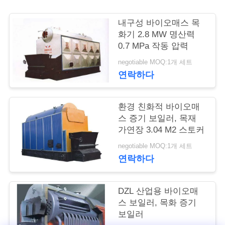
연
내구성 바이오매스 목
화기 2.8 MW 명산력
락
0.7 MPa 작동 압력
주
negotiable MOQ:1개 세트
연락하다
세
요
환경 친화적 바이오매
스 증기 보일러, 목재
가연장 3.04 M2 스토커
뉴
negotiable MOQ:1개 세트
스
연락하다
경
DZL 산업용 바이오매
스 보일러, 목화 증기
우
보일러