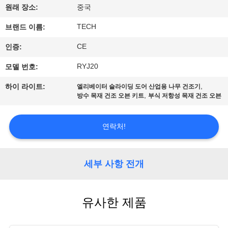
하
원래 장소:
중국
여
TECH
브랜드 이름:
CE
인증:
공
RYJ20
모델 번호:
장
,
하이 라이트:
엘리베이터 슬라이딩 도어 산업용 나무 건조기
여
,
방수 목재 건조 오븐 키트
부식 저항성 목재 건조 오븐
행
연락처!
품
세부 사항 전개
질
관
유사한 제품
리