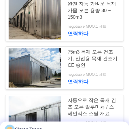
완전 자동 가벼운 목재
연
가뭄 오븐 용량 30 ~
150m3
락
negotiable MOQ:1 세트
주
연락하다
세
75m3 목재 오븐 건조
요
기, 산업용 목재 건조기
CE 승인
negotiable MOQ:1 세트
뉴
연락하다
스
자동으로 작은 목재 건
조 오븐 알루미늄 / 스
경
테인리스 스틸 재료
우
negotiable MOQ:1 세트