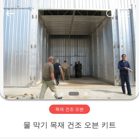
-
2026
Hangzhou
Tech
Drying
Equipment
Co.,
Ltd..
집
All
Rights
Reserved.
제
품
우
리
목재 건조 오븐
에
물 막기 목재 건조 오븐 키트
대