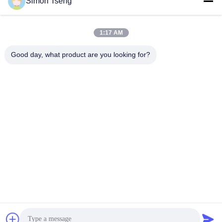
Simon Tseng
연락하다
사
1:17 AM
이
모든
Good day, what product are you looking for?
트
나무 건조 장비
나무 건조실
맵
목재 건조실
목재 처리 장비
PRIVACY
POLICY
오븐 구성 요소
바이오매스 목화기
나무 건조기
목재 건조 화로
구독하십시오