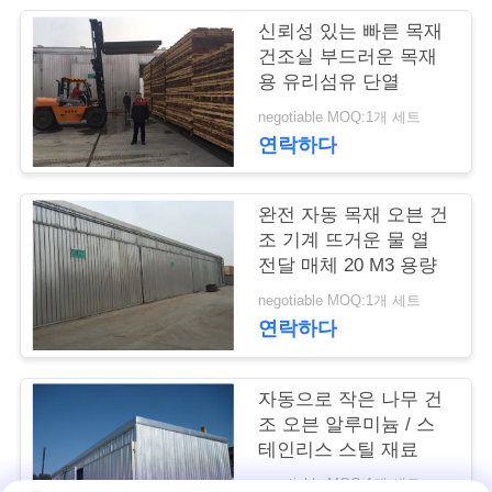
신뢰성 있는 빠른 목재
연
건조실 부드러운 목재
용 유리섬유 단열
락
negotiable MOQ:1개 세트
주
연락하다
세
요
완전 자동 목재 오븐 건
조 기계 뜨거운 물 열
전달 매체 20 M3 용량
뉴
negotiable MOQ:1개 세트
연락하다
스
자동으로 작은 나무 건
경
조 오븐 알루미늄 / 스
테인리스 스틸 재료
우
negotiable MOQ:1개 세트