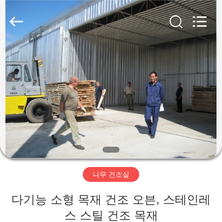
-
2026
Hangzhou
Tech
Drying
Equipment
Co.,
Ltd..
집
All
Rights
Reserved.
제
품
우
리
나무 건조실
에
다기능 소형 목재 건조 오븐, 스테인레
대
스 스틸 건조 목재