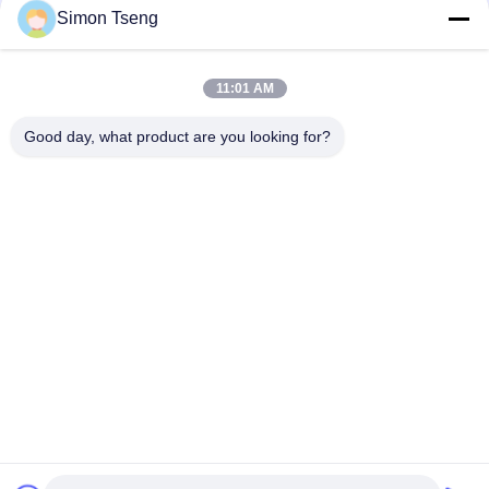
Simon Tseng
연락하다
사
이
11:01 AM
모든
트
Good day, what product are you looking for?
맵
나무 건조 장비
나무 건조실
PRIVACY
목재 건조실
목재 처리 장비
POLICY
오븐 구성 요소
바이오매스 목화기
나무 건조기
목재 건조 화로
구독하십시오