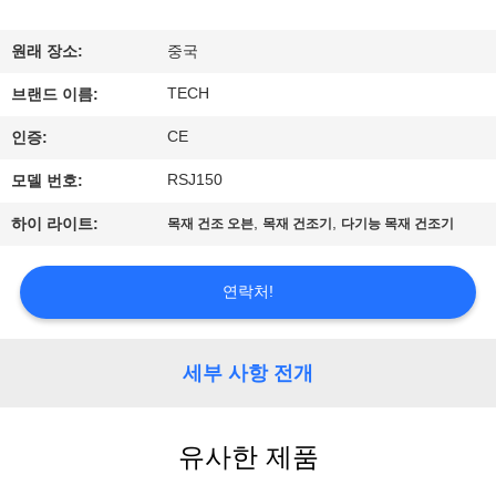
하
여
원래 장소:
중국
TECH
브랜드 이름:
공
CE
인증:
장
RSJ150
모델 번호:
여
,
,
하이 라이트:
목재 건조 오븐
목재 건조기
다기능 목재 건조기
행
연락처!
품
질
세부 사항 전개
관
유사한 제품
리